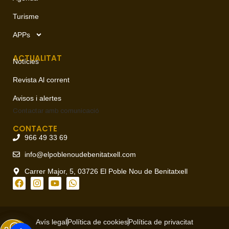
Turisme
APPs
ACTUALITAT
Notícies
Revista Al corrent
Avisos i alertes
Contactar amb
comunicació
CONTACTE
966 49 33 69
info@elpoblenoudebenitatxell.com
Carrer Major, 5, 03726 El Poble Nou de Benitatxell
Avís legal
Política de cookies
Política de privacitat