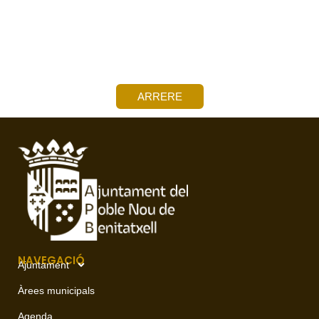
ARRERE
NAVEGACIÓ
Ajuntament
Àrees municipals
Agenda