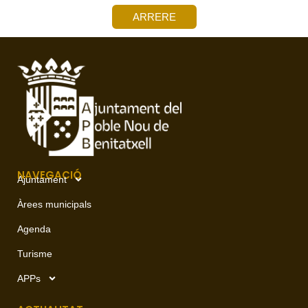
ARRERE
NAVEGACIÓ
Ajuntament
Àrees municipals
Agenda
Turisme
APPs