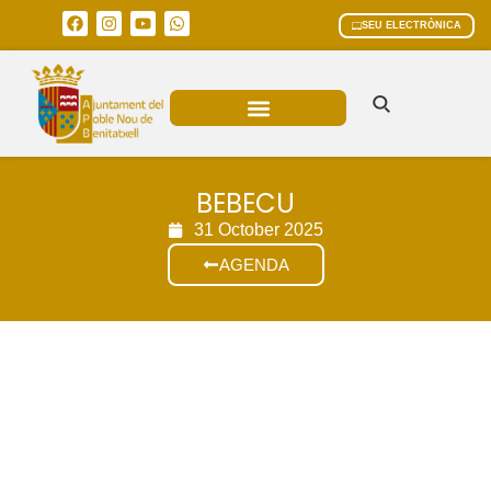
SEU ELECTRÒNICA
ÀREES MUNICIPALS
BEBECU
31 October 2025
AGENDA