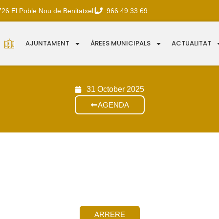
726 El Poble Nou de Benitatxell
966 49 33 69
AJUNTAMENT
ÀREES MUNICIPALS
ACTUALITAT
31 October 2025
AGENDA
ARRERE