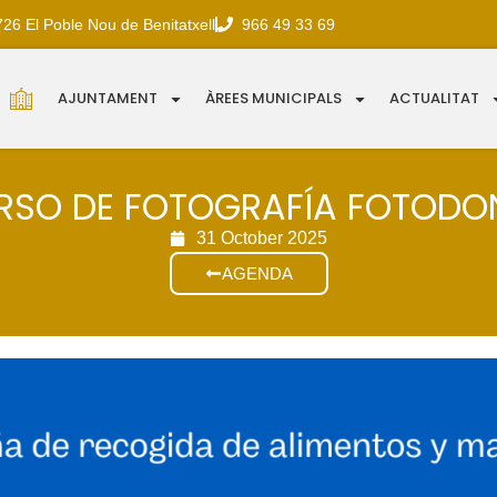
726 El Poble Nou de Benitatxell
966 49 33 69
AJUNTAMENT
ÀREES MUNICIPALS
ACTUALITAT
SO DE FOTOGRAFÍA FOTODO
31 October 2025
AGENDA