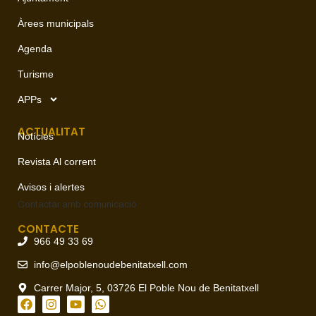
Àrees municipals
Agenda
Turisme
APPs
ACTUALITAT
Notícies
Revista Al corrent
Avisos i alertes
Contactar amb
comunicació
CONTACTE
966 49 33 69
info@elpoblenoudebenitatxell.com
Carrer Major, 5, 03726 El Poble Nou de Benitatxell