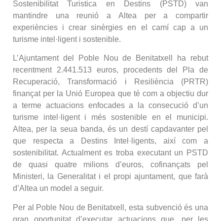
Sostenibilitat Turistica en Destins (PSTD) van
mantindre una reunió a Altea per a compartir
experiències i crear sinèrgies en el camí cap a un
turisme intel·ligent i sostenible.
L’Ajuntament del Poble Nou de Benitatxell ha rebut
recentment 2.441.513 euros, procedents del Pla de
Recuperació, Transformació i Resiliència (PRTR)
finançat per la Unió Europea que té com a objectiu dur
a terme actuacions enfocades a la consecució d’un
turisme intel·ligent i més sostenible en el municipi.
Altea, per la seua banda, és un destí capdavanter pel
que respecta a Destins Intel·ligents, així com a
sostenibilitat. Actualment es troba executant un PSTD
de quasi quatre milions d’euros, cofinançats pel
Ministeri, la Generalitat i el propi ajuntament, que farà
d’Altea un model a seguir.
Per al Poble Nou de Benitatxell, esta subvenció és una
gran oportunitat d’executar actuacions que, per les