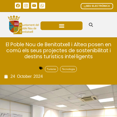
SEU ELECTRÒNICA
ÀREES MUNICIPALS
El Poble Nou de Benitatxell i Altea posen en
comú els seus projectes de sostenibilitat i
destins turístics intel·ligents
Turisme
Tecnologia
24
October
2024