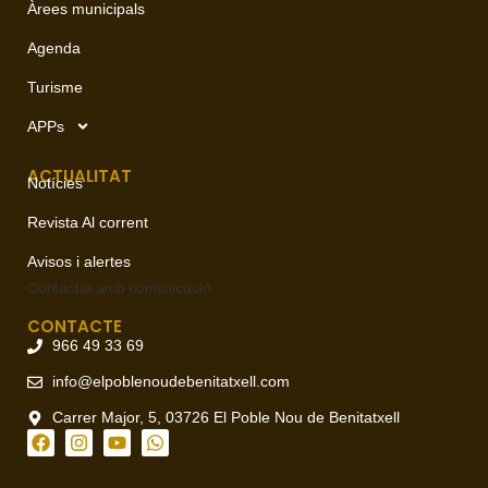
Àrees municipals
Agenda
Turisme
APPs
ACTUALITAT
Notícies
Revista Al corrent
Avisos i alertes
Contactar amb
comunicació
CONTACTE
966 49 33 69
info@elpoblenoudebenitatxell.com
Carrer Major, 5, 03726 El Poble Nou de Benitatxell