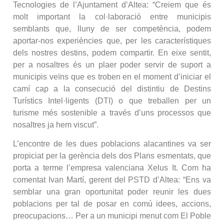
Tecnologies de l’Ajuntament d’Altea: “Creiem que és
molt important la col·laboració entre municipis
semblants que, lluny de ser competència, podem
aportar-nos experiències que, per les característiques
dels nostres destins, podem compartir. En eixe sentit,
per a nosaltres és un plaer poder servir de suport a
municipis veïns que es troben en el moment d’iniciar el
camí cap a la consecució del distintiu de Destins
Turístics Intel·ligents (DTI) o que treballen per un
turisme més sostenible a través d’uns processos que
nosaltres ja hem viscut”.
L’encontre de les dues poblacions alacantines va ser
propiciat per la gerència dels dos Plans esmentats, que
porta a terme l’empresa valenciana Xelus It. Com ha
comentat Ivan Martí, gerent del PSTD d’Altea: “Ens va
semblar una gran oportunitat poder reunir les dues
poblacions per tal de posar en comú idees, accions,
preocupacions… Per a un municipi menut com El Poble