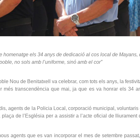
e homenatge els 34 anys de dedicació al cos local de Mayans, q
poble, no sols amb l’uniforme, sinó amb el cor”
le Nou de Benitatxell va celebrar, com tots els anys, la festivi
r més transcendència que mai, ja que es va honrar els 34 an
s, agents de la Policia Local, corporació municipal, voluntaris
 plaça de l’Església per a assistir a l’acte oficial de lliuramen
 nous agents que es van incorporar el mes de setembre passat