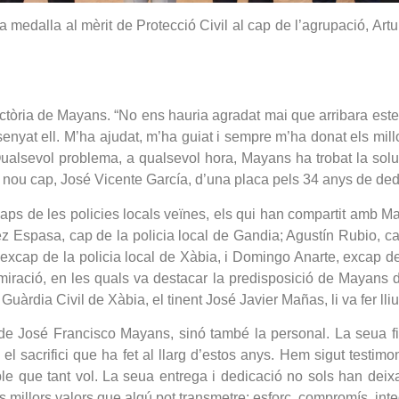
 medalla al mèrit de Protecció Civil al cap de l’agrupació, Artu
jectòria de Mayans. “No ens hauria agradat mai que arribara este di
senyat ell. M’ha ajudat, m’ha guiat i sempre m’ha donat els millo
Qualsevol problema, a qualsevol hora, Mayans ha trobat la solució
el nou cap, José Vicente García, d’una placa pels 34 anys de ded
caps de les policies locals veïnes, els qui han compartit amb M
ez Espasa, cap de la policia local de Gandia; Agustín Rubio, ca
 excap de la policia local de Xàbia, i Domingo Anarte, excap de
miració, en les quals va destacar la predisposició de Mayans d
uàrdia Civil de Xàbia, el tinent José Javier Mañas, li va fer lliu
 de José Francisco Mayans, sinó també la personal. La seua fi
el sacrifici que ha fet al llarg d’estos anys. Hem sigut testim
poble que tant vol. La seua entrega i dedicació no sols han dei
 millors valors que algú pot transmetre: esforç, compromís, integri