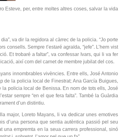
ro Esteve, per, entre moltes altres coses, salvar la vida
a”, va dir la regidora al càrrec de la policia. “Jo porte
rs consells. Sempre t’estaré agraïda, “jefe”. L’hem vist
. Et trobaré a faltar”, va confessar Ivars, qui li va fer
icació, així com del carnet de membre jubilat del cos.
ayans innombrables vivències. Entre ells, José Antonio
p de la policia local de Finestrat; Ana García Buigues,
 la policia local de Benissa. En nom de tots ells, José
’estar sempre “en el que fera falta”. També la Guàrdia
rament d’un distintiu.
lla major, Loreto Mayans, li va dedicar unes emotives
onis d’una persona que sentia autèntica passió pel seu
xat una empremta en la seua carrera professional, sinó
tat i, sobretot, l’amor pel que un fa”.