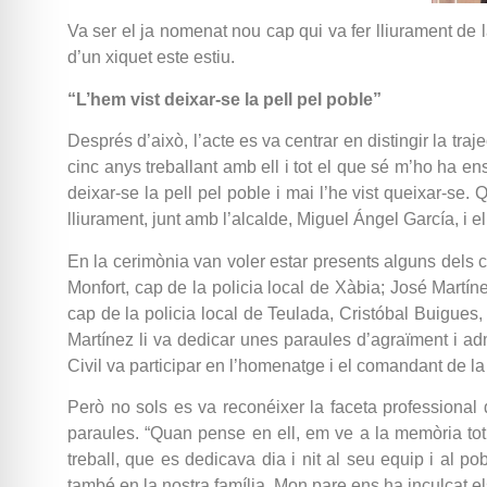
Va ser el ja nomenat nou cap qui va fer lliurament de la
d’un xiquet este estiu.
“L’hem vist deixar-se la pell pel poble”
Després d’això, l’acte es va centrar en distingir la tra
cinc anys treballant amb ell i tot el que sé m’ho ha en
deixar-se la pell pel poble i mai l’he vist queixar-se. 
lliurament, junt amb l’alcalde, Miguel Ángel García, i 
En la cerimònia van voler estar presents alguns dels 
Monfort, cap de la policia local de Xàbia; José Martín
cap de la policia local de Teulada, Cristóbal Buigues,
Martínez li va dedicar unes paraules d’agraïment i ad
Civil va participar en l’homenatge i el comandant de la G
Però no sols es va reconéixer la faceta professional
paraules. “Quan pense en ell, em ve a la memòria tot 
treball, que es dedicava dia i nit al seu equip i al 
també en la nostra família. Mon pare ens ha inculcat els