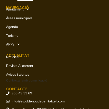
NAVEGACIÓ
Ajuntament
Àrees municipals
Agenda
Turisme
APPs
ACTUALITAT
Notícies
Revista Al corrent
Avisos i alertes
Contactar amb
comunicació
CONTACTE
966 49 33 69
info@elpoblenoudebenitatxell.com