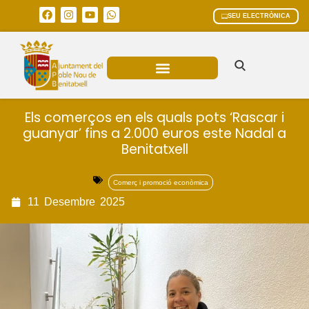
SEU ELECTRÒNICA
ÀREES MUNICIPALS
Els comerços en els quals pots ‘Rascar i
guanyar’ fins a 2.000 euros este Nadal a
Benitatxell
Comerç i promoció econòmica
11
Desembre
2025