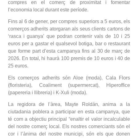
compres en el comerç de proximitat i fomentar
l’economia local durant este període.
Fins al 6 de gener, per compres superiors a 5 euros, els
comerços adherits atorgaran als seus clients cartons de
‘rasca i guanya’ que podran contenir vals de 10 i 25
euros per a gastar el qualsevol botiga, bar o restaurant
que forme part d’esta campanya fins al 30 de març de
2026. En total, hi haurà 100 premis de 10 euros i 40 de
25 euros.
Els comerços adherits són Aloe (moda), Cala Flors
(floristeria), Coaliment (supermercat), Hiperoffice
(papereria i llibreria) i K-Xuli (moda).
La regidora de l’àrea, Mayte Roldán, anima a la
ciutadania poblera a participar en esta campanya, que
té com a objectiu principal “enaltir el valor incalculable
del nostre comerç local. Els nostres comerciants són el
cor i l’ànima del nostre municipi, són els que donen