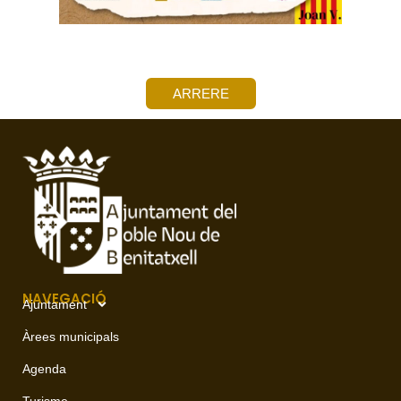
ARRERE
NAVEGACIÓ
Ajuntament
Àrees municipals
Agenda
Turisme