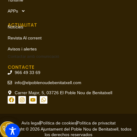
APPs
ACTUALITAT
Notícies
Revista Al corrent
Avisos i alertes
Contactar amb
comunicació
CONTACTE
966 49 33 69
info@elpoblenoudebenitatxell.com
Carrer Major, 5, 03726 El Poble Nou de Benitatxell
Avís legal
Política de cookies
Política de privacitat
Copyright © 2026 Ajuntament del Poble Nou de Benitatxell, todos
los derechos reservados