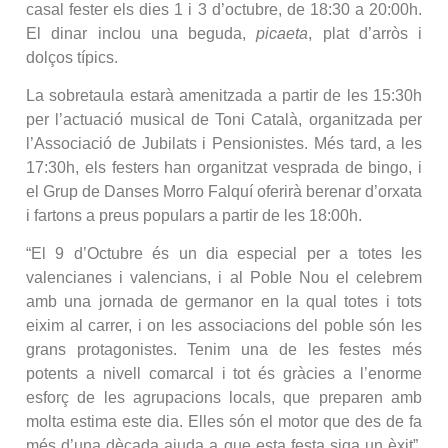
casal fester els dies 1 i 3 d’octubre, de 18:30 a 20:00h.
El dinar inclou una beguda,
picaeta
, plat d’arròs i
dolços típics.
La sobretaula estarà amenitzada a partir de les 15:30h
per l’actuació musical de Toni Català, organitzada per
l’Associació de Jubilats i Pensionistes. Més tard, a les
17:30h, els festers han organitzat vesprada de bingo, i
el Grup de Danses Morro Falquí oferirà berenar d’orxata
i fartons a preus populars a partir de les 18:00h.
“El 9 d’Octubre és un dia especial per a totes les
valencianes i valencians, i al Poble Nou el celebrem
amb una jornada de germanor en la qual totes i tots
eixim al carrer, i on les associacions del poble són les
grans protagonistes. Tenim una de les festes més
potents a nivell comarcal i tot és gràcies a l’enorme
esforç de les agrupacions locals, que preparen amb
molta estima este dia. Elles són el motor que des de fa
més d’una dècada ajuda a que esta festa siga un èxit”,