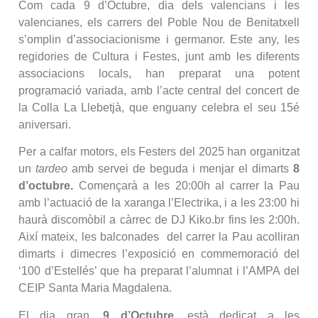
Com cada 9 d’Octubre, dia dels valencians i les
valencianes, els carrers del Poble Nou de Benitatxell
s’omplin d’associacionisme i germanor. Este any, les
regidories de Cultura i Festes, junt amb les diferents
associacions locals, han preparat una potent
programació variada, amb l’acte central del concert de
la Colla La Llebetjà, que enguany celebra el seu 15é
aniversari.
Per a calfar motors, els Festers del 2025 han organitzat
un
tardeo
amb servei de beguda i menjar el dimarts
8
d’octubre.
Començarà a les 20:00h al carrer la Pau
amb l’actuació de la xaranga l’Electrika, i a les 23:00 hi
haurà discomòbil a càrrec de DJ Kiko.br fins les 2:00h.
Així mateix, les balconades del carrer la Pau acolliran
dimarts i dimecres l’exposició en commemoració del
‘100 d’Estellés’ que ha preparat l’alumnat i l’AMPA del
CEIP Santa Maria Magdalena.
El dia gran,
9 d’Octubre
, està dedicat a les