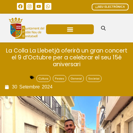
SEU ELECTRÒNICA
ÀREES MUNICIPALS
La Colla La Llebetjà oferirà un gran concert
el 9 d’Octubre per a celebrar el seu 15é
aniversari
Cultura
Festes
General
Societat
30
Setembre
2024