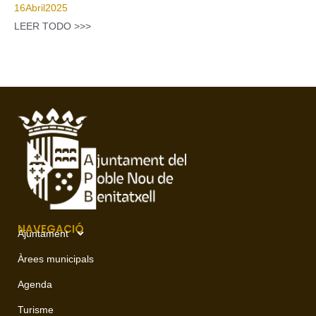
16
Abril
2025
LEER TODO >>>
NAVEGACIÓ
Ajuntament
Àrees municipals
Agenda
Turisme