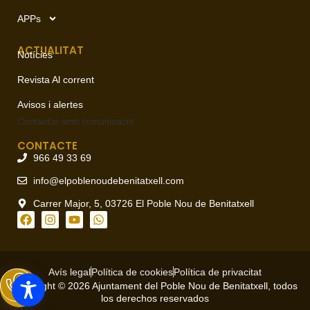
APPs
ACTUALITAT
Notícies
Revista Al corrent
Avisos i alertes
Contactar amb
comunicació
CONTACTE
966 49 33 69
info@elpoblenoudebenitatxell.com
Carrer Major, 5, 03726 El Poble Nou de Benitatxell
Avís legal
Política de cookies
Política de privacitat
Copyright © 2026 Ajuntament del Poble Nou de Benitatxell, todos
los derechos reservados