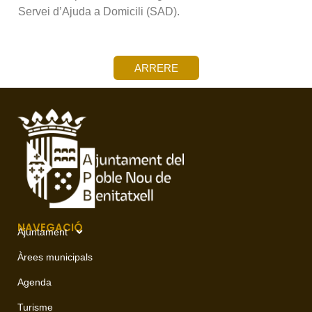
Servei d’Ajuda a Domicili (SAD).
ARRERE
NAVEGACIÓ
Ajuntament
Àrees municipals
Agenda
Turisme