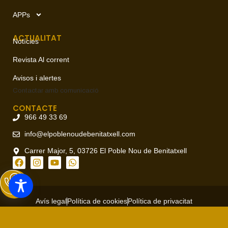
APPs
ACTUALITAT
Notícies
Revista Al corrent
Avisos i alertes
Contactar amb
comunicació
CONTACTE
966 49 33 69
info@elpoblenoudebenitatxell.com
Carrer Major, 5, 03726 El Poble Nou de Benitatxell
Avís legal
Política de cookies
Política de privacitat
Copyright © 2026 Ajuntament del Poble Nou de Benitatxell, todos
los derechos reservados