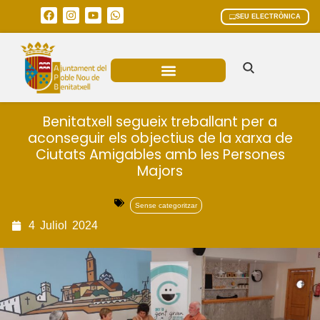
SEU ELECTRÒNICA
ÀREES MUNICIPALS
Benitatxell segueix treballant per a
aconseguir els objectius de la xarxa de
Ciutats Amigables amb les Persones
Majors
Sense categoritzar
4
Juliol
2024