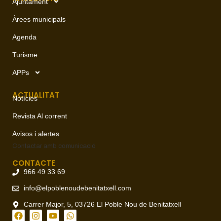
Ajuntament
Àrees municipals
Agenda
Turisme
APPs
ACTUALITAT
Notícies
Revista Al corrent
Avisos i alertes
Contactar amb
comunicació
CONTACTE
966 49 33 69
info@elpoblenoudebenitatxell.com
Carrer Major, 5, 03726 El Poble Nou de Benitatxell