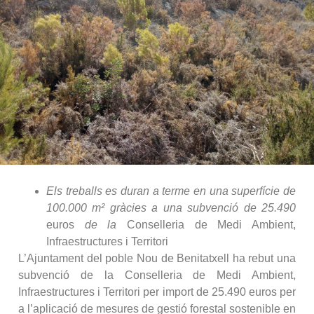
Els treballs es duran a terme en una superfície de
100.000 m² gràcies a una subvenció de 25.490
euros
de la
Conselleria de Medi Ambient,
Infraestructures i Territori
L’Ajuntament del poble Nou de Benitatxell ha rebut una
subvenció de la Conselleria de Medi Ambient,
Infraestructures i Territori per import de 25.490 euros per
a l’aplicació de mesures de gestió forestal sostenible en