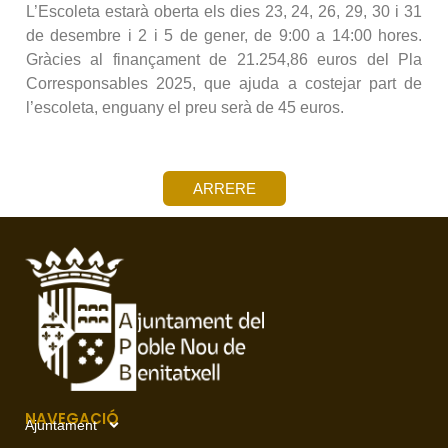
L’Escoleta estarà oberta els dies 23, 24, 26, 29, 30 i 31
de desembre i 2 i 5 de gener, de 9:00 a 14:00 hores.
Gràcies al finançament de 21.254,86 euros del Pla
Corresponsables 2025, que ajuda a costejar part de
l’escoleta, enguany el preu serà de 45 euros.
ARRERE
NAVEGACIÓ
Ajuntament