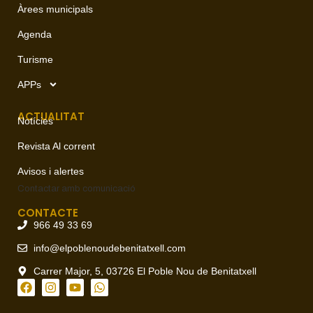
Àrees municipals
Agenda
Turisme
APPs
ACTUALITAT
Notícies
Revista Al corrent
Avisos i alertes
Contactar amb
comunicació
CONTACTE
966 49 33 69
info@elpoblenoudebenitatxell.com
Carrer Major, 5, 03726 El Poble Nou de Benitatxell