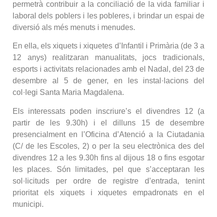
permetrà contribuir a la conciliació de la vida familiar i
laboral dels poblers i les pobleres, i brindar un espai de
diversió als més menuts i menudes.
En ella, els xiquets i xiquetes d’Infantil i Primària (de 3 a
12 anys) realitzaran manualitats, jocs tradicionals,
esports i activitats relacionades amb el Nadal, del 23 de
desembre al 5 de gener, en les instal·lacions del
col·legi Santa Maria Magdalena.
Els interessats poden inscriure’s el divendres 12 (a
partir de les 9.30h) i el dilluns 15 de desembre
presencialment en l’Oficina d’Atenció a la Ciutadania
(C/ de les Escoles, 2) o per la seu electrònica des del
divendres 12 a les 9.30h fins al dijous 18 o fins esgotar
les places. Són limitades, pel que s’acceptaran les
sol·licituds per ordre de registre d’entrada, tenint
prioritat els xiquets i xiquetes empadronats en el
municipi.