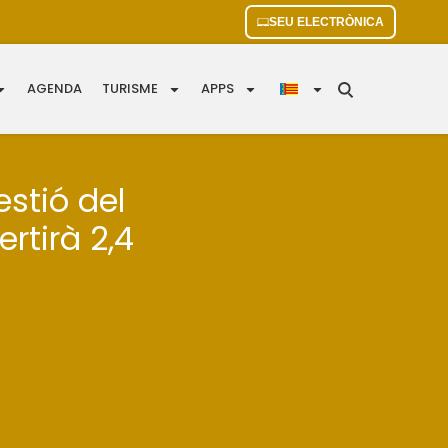
SEU ELECTRÒNICA
AGENDA
TURISME
APPS
estió del
ertirà 2,4