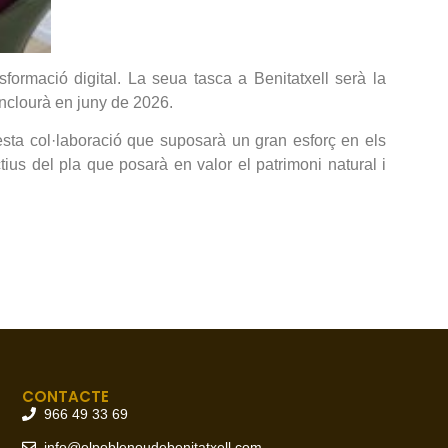
ormació digital. La seua tasca a Benitatxell serà la
onclourà en juny de 2026.
esta col·laboració que suposarà un gran esforç en els
ius del pla que posarà en valor el patrimoni natural i
CONTACTE
966 49 33 69
info@elpoblenoudebenitatxell.com