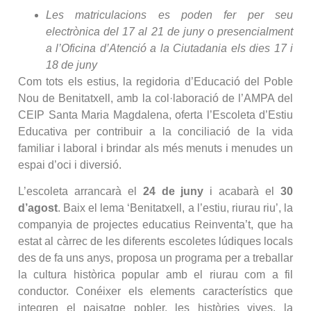
Les matriculacions es poden fer per seu
electrònica del 17 al 21 de juny o presencialment
a l’Oficina d’Atenció a la Ciutadania els dies 17 i
18 de juny
Com tots els estius, la regidoria d’Educació del Poble
Nou de Benitatxell, amb la col·laboració de l’AMPA del
CEIP Santa Maria Magdalena, oferta l’Escoleta d’Estiu
Educativa per contribuir a la conciliació de la vida
familiar i laboral i brindar als més menuts i menudes un
espai d’oci i diversió.
L’escoleta arrancarà el
24 de juny
i acabarà el
30
d’agost
. Baix el lema ‘Benitatxell, a l’estiu, riurau riu’, la
companyia de projectes educatius Reinventa’t, que ha
estat al càrrec de les diferents escoletes lúdiques locals
des de fa uns anys, proposa un programa per a treballar
la cultura històrica popular amb el riurau com a fil
conductor. Conéixer els elements característics que
integren el paisatge pobler, les històries vives, la