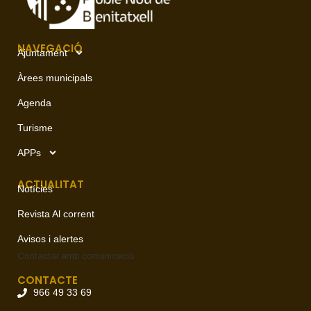
NAVEGACIÓ
Ajuntament
Àrees municipals
Agenda
Turisme
APPs
ACTUALITAT
Notícies
Revista Al corrent
Avisos i alertes
Contactar amb
comunicació
CONTACTE
966 49 33 69