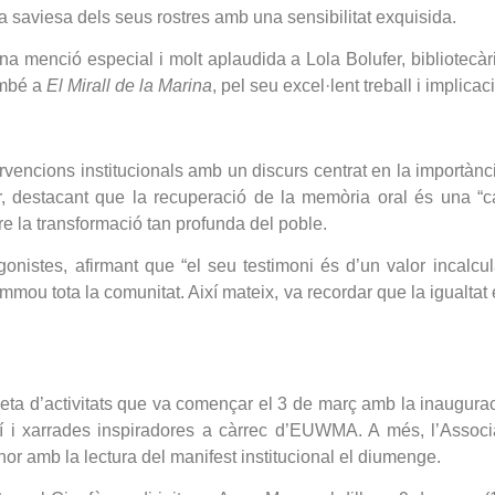
la saviesa dels seus rostres amb una sensibilitat exquisida.
menció especial i molt aplaudida a Lola Bolufer, bibliotecàri
ambé a
El Mirall de la Marina
, pel seu excel·lent treball i implic
tervencions institucionals amb un discurs centrat en la importàn
r, destacant que la recuperació de la memòria oral és una “car
 la transformació tan profunda del poble.
agonistes, afirmant que “el seu testimoni és d’un valor incalc
mmou tota la comunitat. Així mateix, va recordar que la igualta
a d’activitats que va començar el 3 de març amb la inauguració
í i xarrades inspiradores a càrrec d’EUWMA. A més, l’Associ
nor amb la lectura del manifest institucional el diumenge.