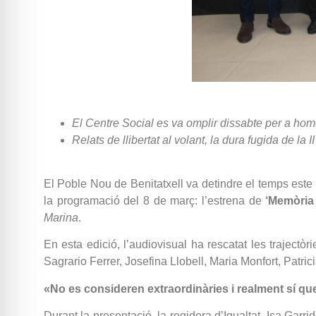
El Centre Social es va omplir dissabte per a home
Relats de llibertat al volant, la dura fugida de la
El Poble Nou de Benitatxell va detindre el temps este p
la programació del 8 de març: l’estrena de
‘Memòria 
Marina
.
En esta edició, l’audiovisual ha rescatat les trajectò
Sagrario Ferrer, Josefina Llobell, Maria Monfort, Patrici
«No es consideren extraordinàries i realment sí q
Durant la presentació, la regidora d’Igualtat, Isa Garrid