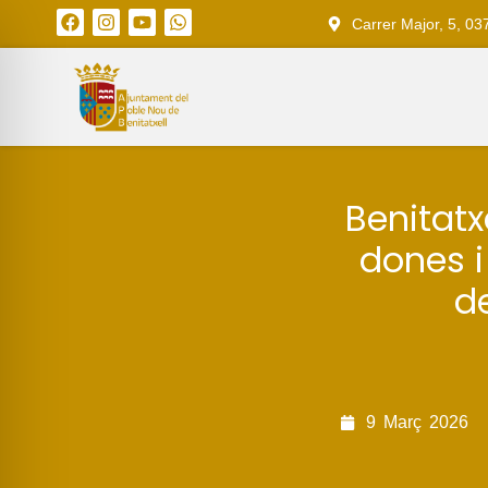
Carrer Major, 5, 03
Benitatxe
dones i
d
9
Març
2026