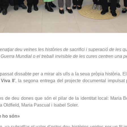
natjar deu veïnes les històries de sacrifici i superació de les 
 II Guerra Mundial o el treball invisible de les cures centren una
assat dissabte per a mirar als ulls a la seua pròpia història. 
Viva II’
, la segona entrega del projecte documental impulsat p
ries de deu dones que són el pilar de la identitat local: Maria
a Oldfield, Maria Pascual i Isabel Soler.
ue ho són»
o, va subratllar el valor d’estes deu històries unides per un fil in