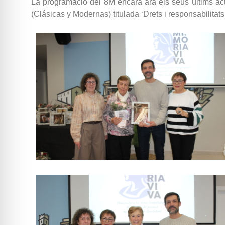
La programació del 8M encara ara els seus últims acte
(Clásicas y Modernas) titulada ‘Drets i responsabilitats