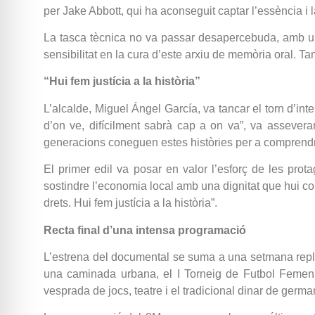
per Jake Abbott, qui ha aconseguit captar l’essència i 
La tasca tècnica no va passar desapercebuda, amb una 
sensibilitat en la cura d’este arxiu de memòria oral. T
“Hui fem justícia a la història”
L’alcalde, Miguel Ángel García, va tancar el torn d’in
d’on ve, difícilment sabrà cap a on va”, va assevera
generacions coneguen estes històries per a comprendre
El primer edil va posar en valor l’esforç de les prot
sostindre l’economia local amb una dignitat que hui co
drets. Hui fem justícia a la història”.
Recta final d’una intensa programació
L’estrena del documental se suma a una setmana replet
una caminada urbana, el I Torneig de Futbol Femen
vesprada de jocs, teatre i el tradicional dinar de germa