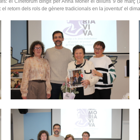
s: el Cinefòrum dirigit per Anna Moner el dilluns 9 de març (1
: el retorn dels rols de gènere tradicionals en la joventut’ el di