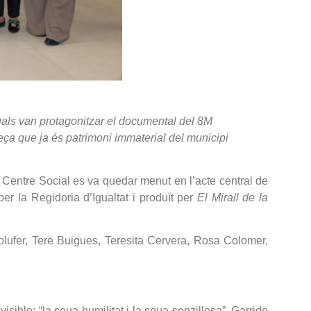
quals van protagonitzar el documental del 8M
 peça que ja és patrimoni immaterial del municipi
El Centre Social es va quedar menut en l’acte central de
er la Regidoria d’Igualtat i produït per
El Mirall de la
 Bolufer, Tere Buigues, Teresita Cervera, Rosa Colomer,
visible: “la seua humilitat i la seua senzillesa”. Garrido