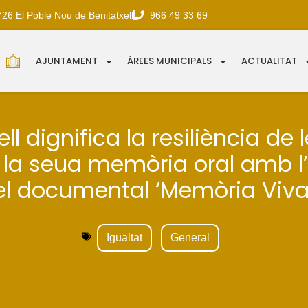
726 El Poble Nou de Benitatxell
966 49 33 69
AJUNTAMENT
ÀREES MUNICIPALS
ACTUALITAT
ll dignifica la resiliència de
 la seua memòria oral amb l
el documental ‘Memòria Viva I
Igualtat
General