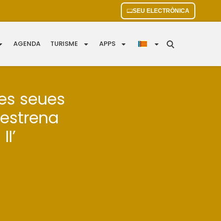
SEU ELECTRÒNICA
AGENDA
TURISME
APPS
 les seues
’estrena
I’