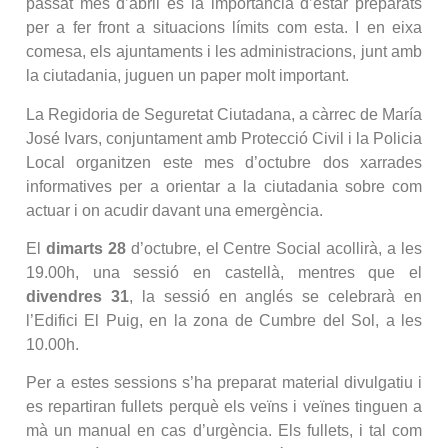
passat mes d’abril és la importància d’estar preparats
per a fer front a situacions límits com esta. I en eixa
comesa, els ajuntaments i les administracions, junt amb
la ciutadania, juguen un paper molt important.
La Regidoria de Seguretat Ciutadana, a càrrec de María
José Ivars, conjuntament amb Protecció Civil i la Policia
Local organitzen este mes d’octubre dos xarrades
informatives per a orientar a la ciutadania sobre com
actuar i on acudir davant una emergència.
El
dimarts 28
d’octubre, el Centre Social acollirà, a les
19.00h, una sessió en castellà, mentres que el
divendres 31
, la sessió en anglés se celebrarà en
l’Edifici El Puig, en la zona de Cumbre del Sol, a les
10.00h.
Per a estes sessions s’ha preparat material divulgatiu i
es repartiran fullets perquè els veïns i veïnes tinguen a
mà un manual en cas d’urgència. Els fullets, i tal com