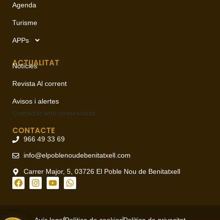
Agenda
Turisme
APPs
ACTUALITAT
Notícies
Revista Al corrent
Avisos i alertes
Contactar amb
comunicació
CONTACTE
966 49 33 69
info@elpoblenoudebenitatxell.com
Carrer Major, 5, 03726 El Poble Nou de Benitatxell