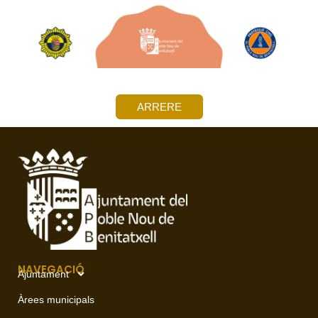
ARRERE
NAVEGACIÓ
Ajuntament
Àrees municipals