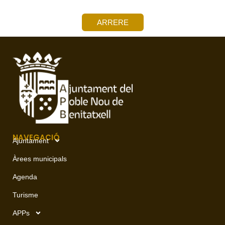
ARRERE
NAVEGACIÓ
Ajuntament
Àrees municipals
Agenda
Turisme
APPs