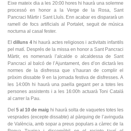
Eixe mateix dia a les 20:00 hores hi haurà una solemne
processó en honor a la Verge de la Rosa, Sant
Pancraci Màrtir i Sant Lluís. Enn acabar es dispararà un
ramell de focs artificials al Portalet, seguit de música
nocturna al casal fester.
El
dilluns 4
hi haurà actes religiosos i activitats infantils
pel matí. Després de la missa en honor a Sant Pancraci
Màrtir, es nomenarà l’alcalde o alcaldessa de Sant
Pancraci al balcó de l’Ajuntament, des d’on dictarà les
normes de la disfressa que s’hauran de complir el
pròxim dissabte 9 en la jornada festiva de disfresses. A
les 14:00h hi haurà una paella gegant per a totes les
persones assistents i a les 16:00h actuarà Toni Catalá
al carrer la Pau.
Del
5 al 10 de maig
hi haurà solta de vaquetes totes les
vesprades (excepte dissabte) al pàrquing de l’avinguda
de València, amb sopar a preus populars a càrrec de la
Penya Taurina i discomòbil en el recinte taurí el