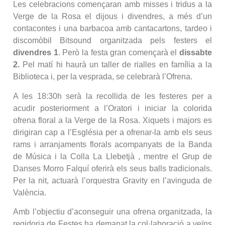
Les celebracions començaran amb misses i tridus a la
Verge de la Rosa el dijous i divendres, a més d’un
contacontes i una barbacoa amb cantacartons, tardeo i
discomòbil Bitsound organitzada pels festers el
divendres 1
. Però la festa gran començarà el
dissabte
2.
Pel matí hi haurà un taller de rialles en família a la
Biblioteca i, per la vesprada, se celebrarà l’Ofrena.
A les 18:30h serà la recollida de les festeres per a
acudir posteriorment a l’Oratori i iniciar la colorida
ofrena floral a la Verge de la Rosa. Xiquets i majors es
dirigiran cap a l’Església per a ofrenar-la amb els seus
rams i arranjaments florals acompanyats de la Banda
de Música i la Colla La Llebetjà , mentre el Grup de
Danses Morro Falquí oferirà els seus balls tradicionals.
Per la nit, actuarà l’orquestra Gravity en l’avinguda de
València.
Amb l’objectiu d’aconseguir una ofrena organitzada, la
regidoria de Festes ha demanat la col·laboració a veïns