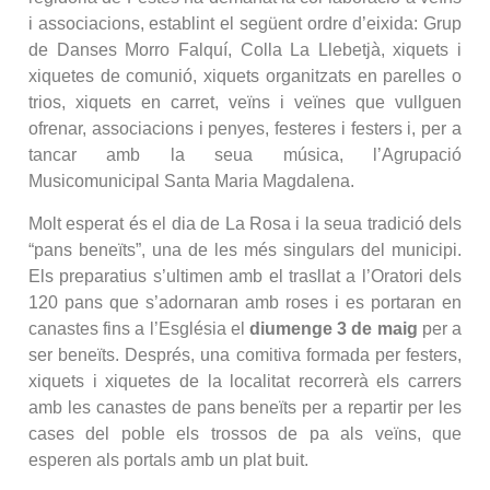
i associacions, establint el següent ordre d’eixida: Grup
de Danses Morro Falquí, Colla La Llebetjà, xiquets i
xiquetes de comunió, xiquets organitzats en parelles o
trios, xiquets en carret, veïns i veïnes que vullguen
ofrenar, associacions i penyes, festeres i festers i, per a
tancar amb la seua música, l’Agrupació
Musicomunicipal Santa Maria Magdalena.
Molt esperat és el dia de La Rosa i la seua tradició dels
“pans beneïts”, una de les més singulars del municipi.
Els preparatius s’ultimen amb el trasllat a l’Oratori dels
120 pans que s’adornaran amb roses i es portaran en
canastes fins a l’Església el
diumenge 3 de maig
per a
ser beneïts. Després, una comitiva formada per festers,
xiquets i xiquetes de la localitat recorrerà els carrers
amb les canastes de pans beneïts per a repartir per les
cases del poble els trossos de pa als veïns, que
esperen als portals amb un plat buit.