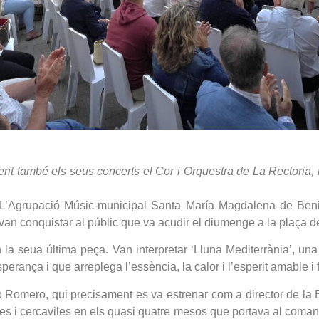
erit també els seus concerts el Cor i Orquestra de La Rectoria, 
. L’Agrupació Músic-municipal Santa María Magdalena de Benita
 van conquistar al públic que va acudir el diumenge a la plaça de
a seua última peça. Van interpretar ‘Lluna Mediterrània’, una 
rança i que arreplega l’essència, la calor i l’esperit amable i f
ro Romero, qui precisament es va estrenar com a director de la
ctes i cercaviles en els quasi quatre mesos que portava al coma