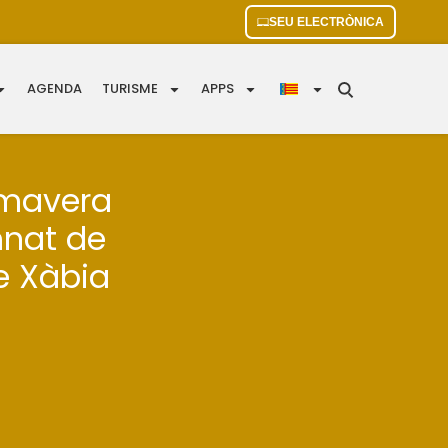
SEU ELECTRÒNICA
AGENDA
TURISME
APPS
imavera
mnat de
de Xàbia