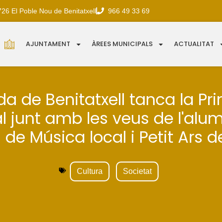
726 El Poble Nou de Benitatxell
966 49 33 69
AJUNTAMENT
ÀREES MUNICIPALS
ACTUALITAT
a de Benitatxell tanca la Pr
l junt amb les veus de l'alu
a de Música local i Petit Ars 
Cultura
Societat