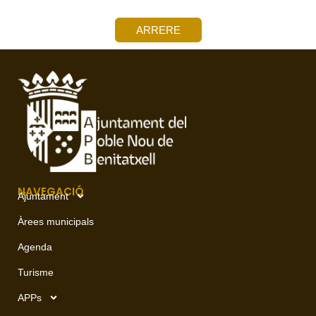
ARRERE
NAVEGACIÓ
Ajuntament
Àrees municipals
Agenda
Turisme
APPs