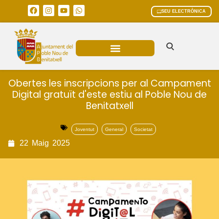
SEU ELECTRÒNICA
ÀREES MUNICIPALS
Obertes les inscripcions per al Campament
Digital gratuït d'este estiu al Poble Nou de
Benitatxell
Joventut
General
Societat
22
Maig
2025