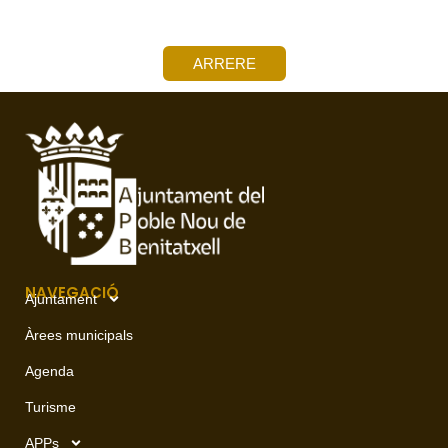
ARRERE
NAVEGACIÓ
Ajuntament
Àrees municipals
Agenda
Turisme
APPs