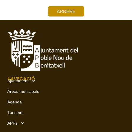
ARRERE
NAVEGACIÓ
Ajuntament
Àrees municipals
Agenda
Turisme
APPs