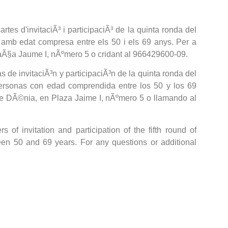
tes d'invitaciÃ³ i participaciÃ³ de la quinta ronda del
 edat compresa entre els 50 i els 69 anys. Per a
laÃ§a Jaume I, nÃºmero 5 o cridant al 966429600-09.
 de invitaciÃ³n y participaciÃ³n de la quinta ronda del
nas con edad comprendida entre los 50 y los 69
de DÃ©nia, en Plaza Jaime I, nÃºmero 5 o llamando al
 of invitation and participation of the fifth round of
n 50 and 69 years. For any questions or additional