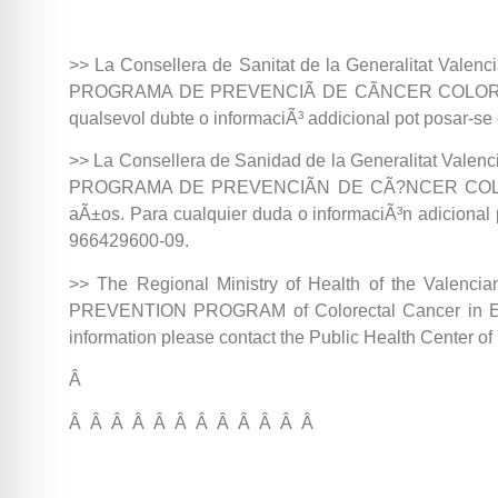
>> La Consellera de Sanitat de la Generalitat Valencia
PROGRAMA DE PREVENCIÃ DE CÃNCER COLORECTAL en
qualsevol dubte o informaciÃ³ addicional pot posar-s
>> La Consellera de Sanidad de la Generalitat Valencia
PROGRAMA DE PREVENCIÃN DE CÃ?NCER COLORRECTA
aÃ±os. Para cualquier duda o informaciÃ³n adicional
966429600-09.
>> The Regional Ministry of Health of the Valencian C
PREVENTION PROGRAM of Colorectal Cancer in El Pob
information please contact the Public Health Center of
Â
Â Â Â Â Â Â Â Â Â Â Â Â