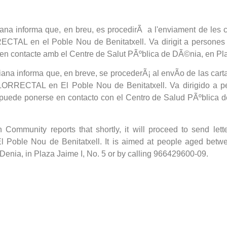
na informa que, en breu, es procedirÃ a l'enviament de les car
 el Poble Nou de Benitatxell. Va dirigit a persones amb
e en contacte amb el Centre de Salut PÃºblica de DÃ©nia, en P
na informa que, en breve, se procederÃ¡ al envÃ­o de las cartas
L en El Poble Nou de Benitatxell. Va dirigido a perso
 puede ponerse en contacto con el Centro de Salud PÃºblica 
ommunity reports that shortly, it will proceed to send letters
le Nou de Benitatxell. It is aimed at people aged betwee
 Denia, in Plaza Jaime I, No. 5 or by calling 966429600-09.