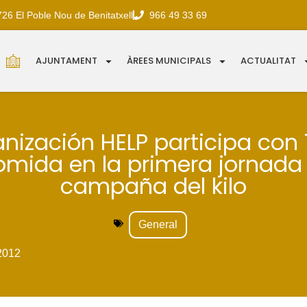
726 El Poble Nou de Benitatxell
966 49 33 69
AJUNTAMENT
ÀREES MUNICIPALS
ACTUALITAT
anización HELP participa con 1
omida en la primera jornada 
campaña del kilo
General
2012