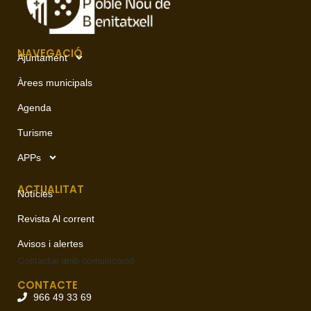
NAVEGACIÓ
Ajuntament
Àrees municipals
Agenda
Turisme
APPs
ACTUALITAT
Notícies
Revista Al corrent
Avisos i alertes
Contactar amb
comunicació
CONTACTE
966 49 33 69