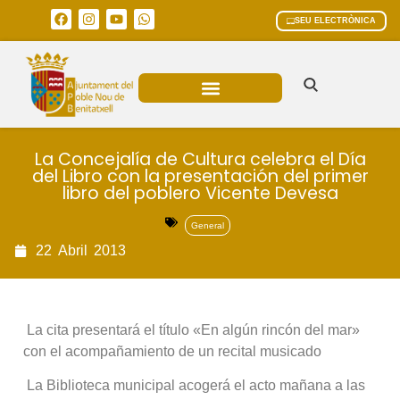
SEU ELECTRÒNICA
ÀREES MUNICIPALS
La Concejalía de Cultura celebra el Día
del Libro con la presentación del primer
libro del poblero Vicente Devesa
General
22
Abril
2013
 La cita presentará el título «En algún rincón del mar»
con el acompañamiento de un recital musicado
 La Biblioteca municipal acogerá el acto mañana a las