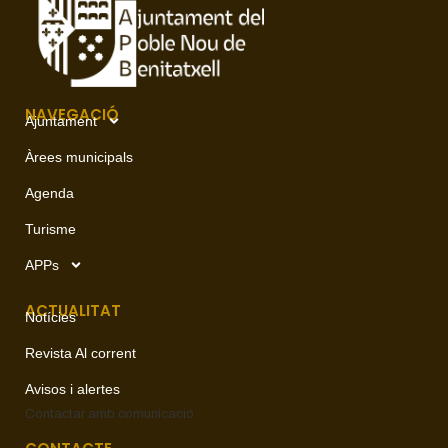
NAVEGACIÓ
Ajuntament
Àrees municipals
Agenda
Turisme
APPs
ACTUALITAT
Notícies
Revista Al corrent
Avisos i alertes
Contactar amb
comunicació