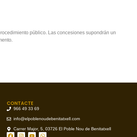
 procedimiento público. Las concesiones supondrán un
mento.
CONTACTE
966 49 33 69
info@elpoblenoudebenitatxell.com
Carrer Major, 5, 03726 El Poble Nou de Benitatxell