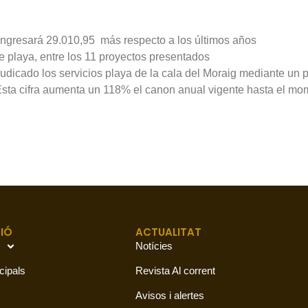
ngresará 29.010,95  más respecto a los últimos años
e playa, entre los 11 proyectos presentados
judicado los servicios playa de la cala del Moraig mediante un
 Esta cifra aumenta un 118% el canon anual vigente hasta el mo
IÓ
ACTUALITAT
Notícies
cipals
Revista Al corrent
Avisos i alertes