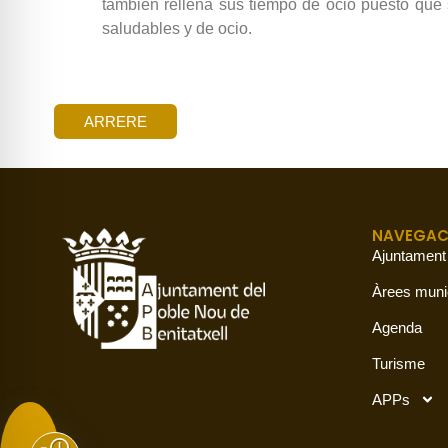
también rellena sus tiempo de ocio puesto que se
saludables y de ocio.
ARRERE
NAVEGAC
Ajuntament
Àrees muni
Agenda
Turisme
APPs