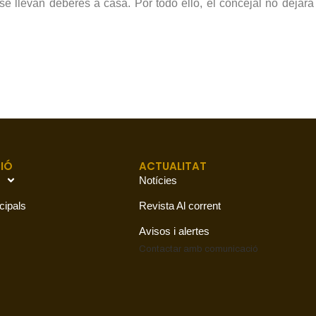
 llevan deberes a casa. Por todo ello, el concejal no dejará 
IÓ
ACTUALITAT
Notícies
cipals
Revista Al corrent
Avisos i alertes
Contactar amb
comunicació