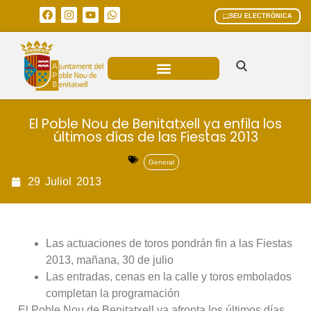
SEU ELECTRÒNICA
ÀREES MUNICIPALS
El Poble Nou de Benitatxell ya enfila los
últimos días de las Fiestas 2013
General
29
Juliol
2013
Las actuaciones de toros pondrán fin a las Fiestas
2013, mañana, 30 de julio
Las entradas, cenas en la calle y toros embolados
completan la programación
El Poble Nou de Benitatxell ya afronta los últimos días