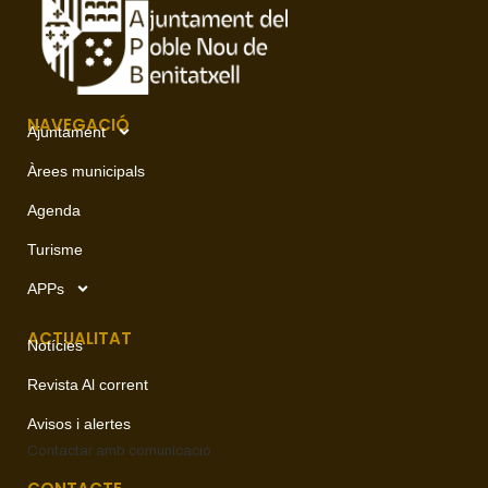
NAVEGACIÓ
Ajuntament
Àrees municipals
Agenda
Turisme
APPs
ACTUALITAT
Notícies
Revista Al corrent
Avisos i alertes
Contactar amb
comunicació