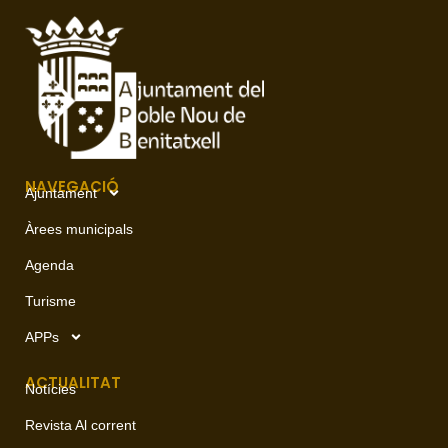
NAVEGACIÓ
Ajuntament
Àrees municipals
Agenda
Turisme
APPs
ACTUALITAT
Notícies
Revista Al corrent