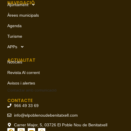
NAVEGACIÓ
Ajuntament
Àrees municipals
Agenda
Turisme
APPs
ACTUALITAT
Notícies
Revista Al corrent
Avisos i alertes
Contactar amb
comunicació
CONTACTE
966 49 33 69
info@elpoblenoudebenitatxell.com
Carrer Major, 5, 03726 El Poble Nou de Benitatxell