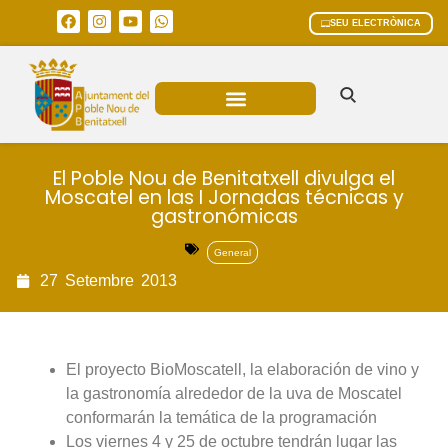
SEU ELECTRÒNICA
ÀREES MUNICIPALS
El Poble Nou de Benitatxell divulga el
Moscatel en las I Jornadas técnicas y
gastronómicas
General
27
Setembre
2013
El proyecto BioMoscatell, la elaboración de vino y
la gastronomía alrededor de la uva de Moscatel
conformarán la temática de la programación
Los viernes 4 y 25 de octubre tendrán lugar las