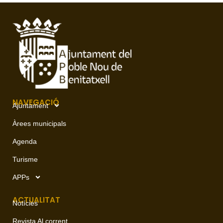
NAVEGACIÓ
Ajuntament
Àrees municipals
Agenda
Turisme
APPs
ACTUALITAT
Notícies
Revista Al corrent