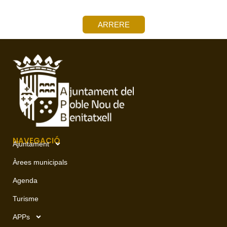
ARRERE
NAVEGACIÓ
Ajuntament
Àrees municipals
Agenda
Turisme
APPs