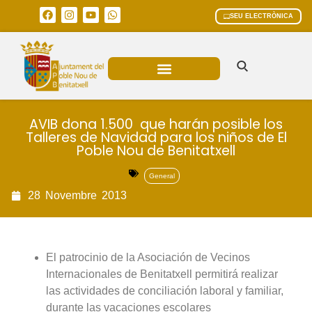
SEU ELECTRÒNICA
ÀREES MUNICIPALS
AVIB dona 1.500  que harán posible los
Talleres de Navidad para los niños de El
Poble Nou de Benitatxell
General
28
Novembre
2013
El patrocinio de la Asociación de Vecinos
Internacionales de Benitatxell permitirá realizar
las actividades de conciliación laboral y familiar,
durante las vacaciones escolares