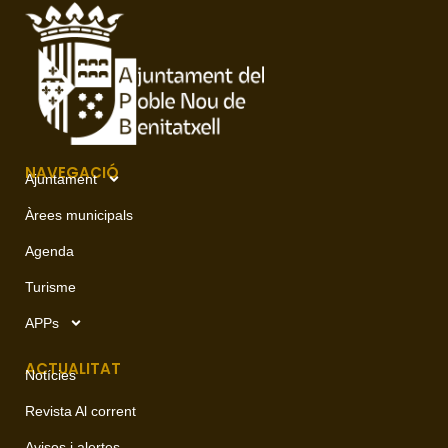
NAVEGACIÓ
Ajuntament
Àrees municipals
Agenda
Turisme
APPs
ACTUALITAT
Notícies
Revista Al corrent
Avisos i alertes