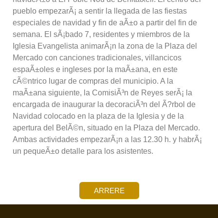
pueblo empezarÃ¡ a sentir la llegada de las fiestas
especiales de navidad y fin de aÃ±o a partir del fin de
semana. El sÃ¡bado 7, residentes y miembros de la
Iglesia Evangelista animarÃ¡n la zona de la Plaza del
Mercado con canciones tradicionales, villancicos
espaÃ±oles e ingleses por la maÃ±ana, en este
cÃ©ntrico lugar de compras del municipio. A la
maÃ±ana siguiente, la ComisiÃ³n de Reyes serÃ¡ la
encargada de inaugurar la decoraciÃ³n del Ã?rbol de
Navidad colocado en la plaza de la Iglesia y de la
apertura del BelÃ©n, situado en la Plaza del Mercado.
Ambas actividades empezarÃ¡n a las 12.30 h. y habrÃ¡
un pequeÃ±o detalle para los asistentes.
ARRERE