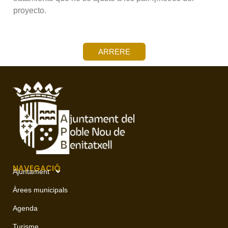
proyecto.
ARRERE
NAVEGACIÓ
Ajuntament
Àrees municipals
Agenda
Turisme