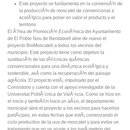
Este proyecto se fundamenta en la conversiÃ³n de
la producciÃ³n de moscatel de convencional a
ecolÃ³gico para poner en valor el producto y el
territorio
El Ã?rea de PromociÃ³n EconÃ³mica del Ayuntamiento
de El Poble Nou de Benitatxell abre de nuevo el
proyecto BioMoscatell a todos los vecinos del
municipio. Este proyecto tiene como objetivo la
sustituciÃ³n de las tÃ©cnicas quÃ­micas
convencionales para una dinÃ¡mica ecolÃ³gica y
sostenible, asÃ­ como la recuperaciÃ³n del paisaje
agrÃ­cola. El proyecto estÃ¡ impulsado por el
Consistorio y cuenta con el apoyo investigador de la
Universitat PolitÃ¨cnica de ValÃ¨ncia. Como se hizo en
el inicio y tambiÃ©n hace un aÃ±o, el departamento
municipal abre el proyecto a los vecinos para hacerlos
partÃ­cipes, en estas fechas que estÃ¡ comenzando el
ciclo productivo de la uva de moscatel y para evitar un
tratamiento que no se ajuste a los parÃ¡metros del