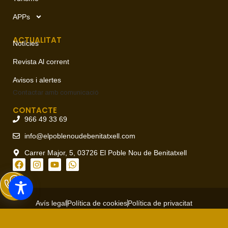
APPs
ACTUALITAT
Notícies
Revista Al corrent
Avisos i alertes
Contactar amb
comunicació
CONTACTE
966 49 33 69
info@elpoblenoudebenitatxell.com
Carrer Major, 5, 03726 El Poble Nou de Benitatxell
Avís legal
Política de cookies
Política de privacitat
Copyright © 2026 Ajuntament del Poble Nou de Benitatxell, todos
los derechos reservados