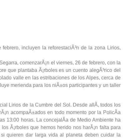
ebrero, incluyen la reforestaciÃ³n de la zona Lirios,
Segarra, comenzarÃ¡n el viernes, 26 de febrero, con la
bre que plantaba Ã¡rboles es un cuento alegÃ³rico del
lado valle en las estribaciones de los Alpes, cerca de
luye merienda para los niÃ±os participantes y un taller
al Lirios de la Cumbre del Sol. Desde allÃ­, todos los
starÃ¡n acompaÃ±ados en todo momento por la PolicÃ­a
 las 13:00 horas. La concejalÃ­a de Medio Ambiente ha
 los Ã¡rboles que hemos herido nos harÃ¡n falta para
 quieren dar larga vida al planeta deben cuidar la