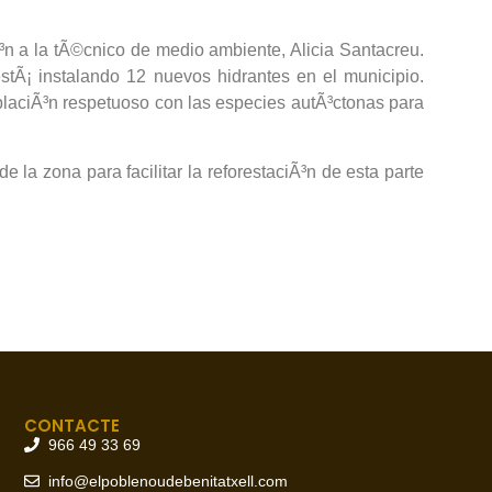
n a la tÃ©cnico de medio ambiente, Alicia Santacreu.
stÃ¡ instalando 12 nuevos hidrantes en el municipio.
oblaciÃ³n respetuoso con las especies autÃ³ctonas para
la zona para facilitar la reforestaciÃ³n de esta parte
CONTACTE
966 49 33 69
info@elpoblenoudebenitatxell.com