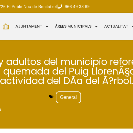
726 El Poble Nou de Benitatxell
966 49 33 69
AJUNTAMENT
ÀREES MUNICIPALS
ACTUALITAT
y adultos del municipio refor
a quemada del Puig LlorenÃ
actividad del DÃ­a del Ã?rbol.
General
6