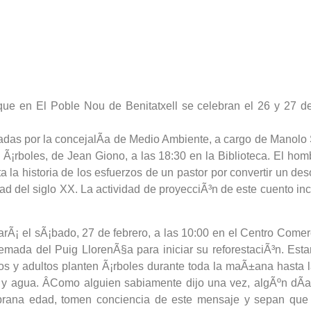
ue en El Poble Nou de Benitatxell se celebran el 26 y 27 de f
adas por la concejalÃ­a de Medio Ambiente, a cargo de Manolo 
Ã¡rboles, de Jean Giono, a las 18:30 en la Biblioteca. El hom
la historia de los esfuerzos de un pastor por convertir un deso
ad del siglo XX. La actividad de proyecciÃ³n de este cuento inc
rÃ¡ el sÃ¡bado, 27 de febrero, a las 10:00 en el Centro Comerci
uemada del Puig LlorenÃ§a para iniciar su reforestaciÃ³n. E
Ã±os y adultos planten Ã¡rboles durante toda la maÃ±ana hasta
 y agua. ÂComo alguien sabiamente dijo una vez, algÃºn dÃ­a
rana edad, tomen conciencia de este mensaje y sepan que si