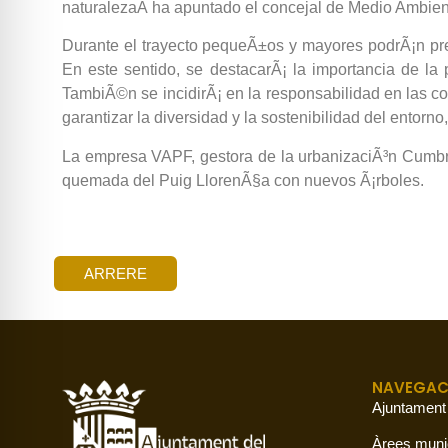
naturalezaÂ ha apuntado el concejal de Medio Ambien
Durante el trayecto pequeÃ±os y mayores podrÃ¡n pre
En este sentido, se destacarÃ¡ la importancia de la
TambiÃ©n se incidirÃ¡ en la responsabilidad en las co
garantizar la diversidad y la sostenibilidad del entorno,
La empresa VAPF, gestora de la urbanizaciÃ³n Cumbre d
quemada del Puig LlorenÃ§a con nuevos Ã¡rboles.
ARRERE
NAVEGAC
Ajuntament
Àrees muni