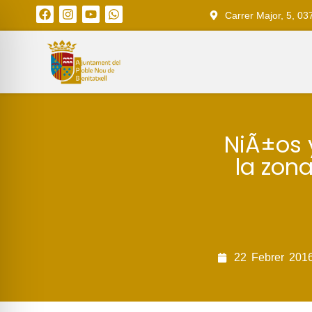
Carrer Major, 5, 03
NiÃ±os 
la zon
22
Febrer
201