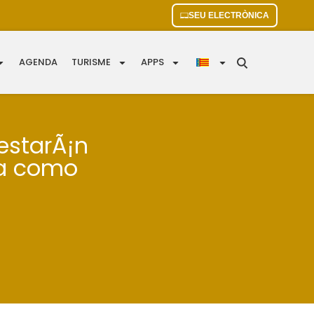
SEU ELECTRÒNICA
AGENDA
TURISME
APPS
estarÃ¡n
§a como