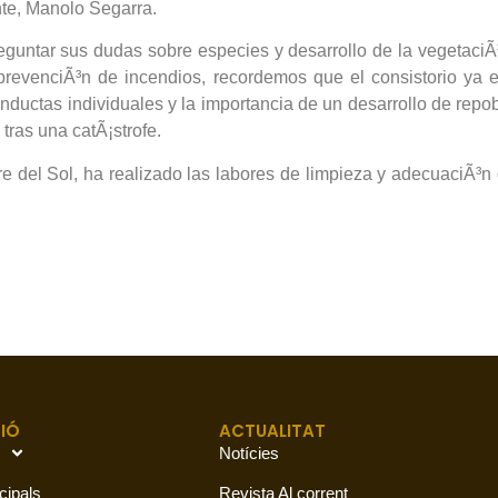
te, Manolo Segarra.
guntar sus dudas sobre especies y desarrollo de la vegetaciÃ³
 prevenciÃ³n de incendios, recordemos que el consistorio ya e
nductas individuales y la importancia de un desarrollo de rep
 tras una catÃ¡strofe.
el Sol, ha realizado las labores de limpieza y adecuaciÃ³n de 
IÓ
ACTUALITAT
Notícies
cipals
Revista Al corrent