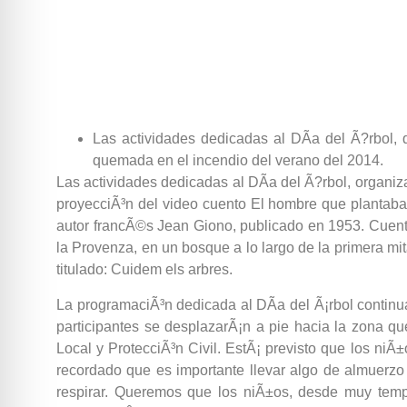
Las actividades dedicadas al DÃ­a del Ã?rbol, q
quemada en el incendio del verano del 2014.
Las actividades dedicadas al DÃ­a del Ã?rbol, organiz
proyecciÃ³n del video cuento El hombre que plantaba 
autor francÃ©s Jean Giono, publicado en 1953. Cuenta 
la Provenza, en un bosque a lo largo de la primera mit
titulado: Cuidem els arbres.
La programaciÃ³n dedicada al DÃ­a del Ã¡rbol continua
participantes se desplazarÃ¡n a pie hacia la zona q
Local y ProtecciÃ³n Civil. EstÃ¡ previsto que los ni
recordado que es importante llevar algo de almuerzo
respirar. Queremos que los niÃ±os, desde muy temp