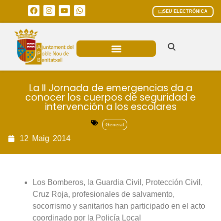
SEU ELECTRÒNICA
ÀREES MUNICIPALS
La II Jornada de emergencias da a
conocer los cuerpos de seguridad e
intervención a los escolares
General
12
Maig
2014
Los Bomberos, la Guardia Civil, Protección Civil,
Cruz Roja, profesionales de salvamento,
socorrismo y sanitarios han participado en el acto
coordinado por la Policía Local