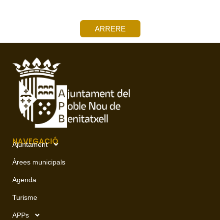
ARRERE
NAVEGACIÓ
Ajuntament
Àrees municipals
Agenda
Turisme
APPs