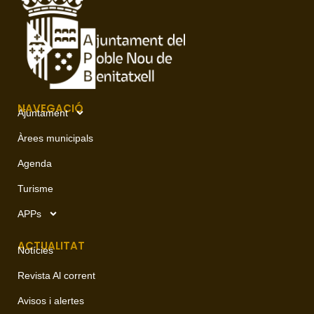
NAVEGACIÓ
Ajuntament
Àrees municipals
Agenda
Turisme
APPs
ACTUALITAT
Notícies
Revista Al corrent
Avisos i alertes