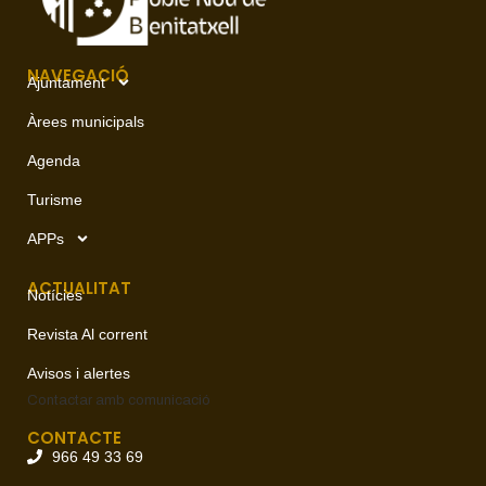
NAVEGACIÓ
Ajuntament
Àrees municipals
Agenda
Turisme
APPs
ACTUALITAT
Notícies
Revista Al corrent
Avisos i alertes
Contactar amb
comunicació
CONTACTE
966 49 33 69