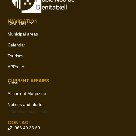
NAVIGATION
Town Hall
Municipal areas
Calendar
Tourism
APPs
CURRENT AFFAIRS
News
Al corrent Magazine
Notices and alerts
Contact
communication
CONTACT
966 49 33 69