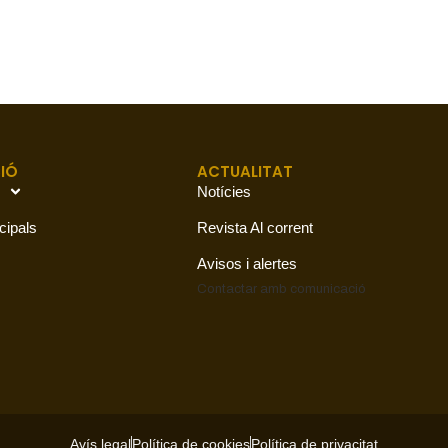
IÓ
ACTUALITAT
Notícies
cipals
Revista Al corrent
Avisos i alertes
Contactar amb
comunicació
Avís legal
Política de cookies
Política de privacitat