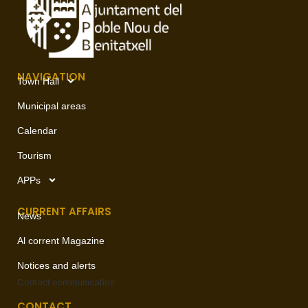
NAVIGATION
Town Hall
Municipal areas
Calendar
Tourism
APPs
CURRENT AFFAIRS
News
Al corrent Magazine
Notices and alerts
Contact
communication
CONTACT