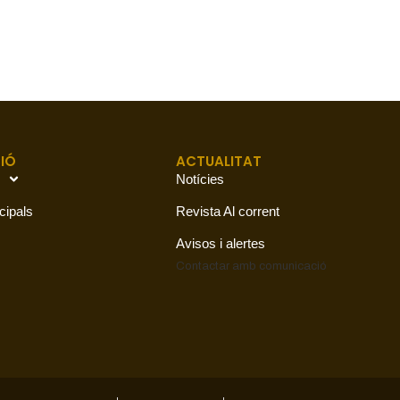
IÓ
ACTUALITAT
Notícies
cipals
Revista Al corrent
Avisos i alertes
Contactar amb
comunicació