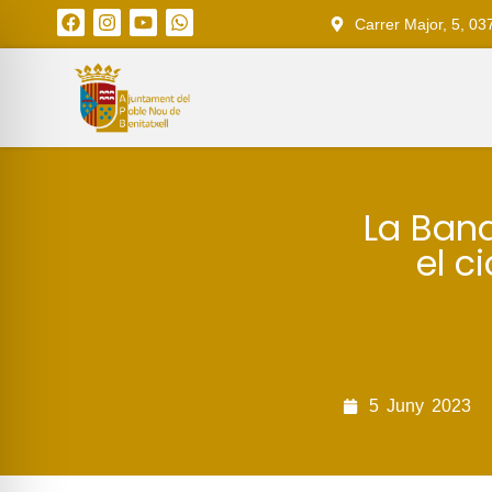
Carrer Major, 5, 03
La Band
el c
5
Juny
2023