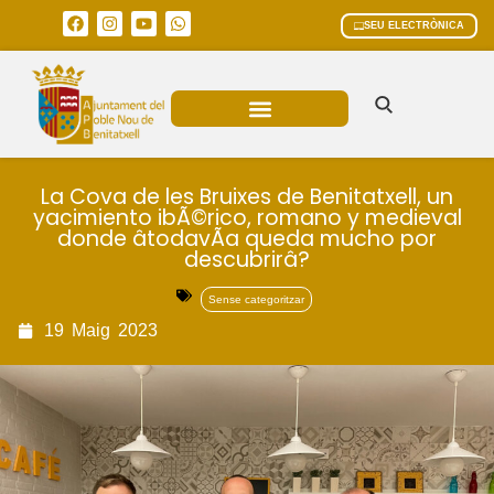
SEU ELECTRÒNICA
ÀREES MUNICIPALS
La Cova de les Bruixes de Benitatxell, un
yacimiento ibÃ©rico, romano y medieval
donde âtodavÃ­a queda mucho por
descubrirâ?
Sense categoritzar
19
Maig
2023