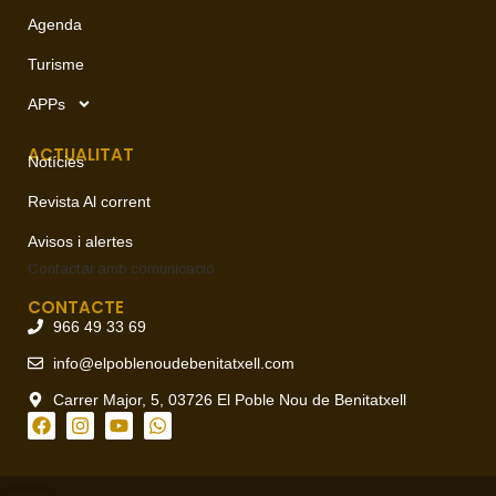
Agenda
Turisme
APPs
ACTUALITAT
Notícies
Revista Al corrent
Avisos i alertes
Contactar amb
comunicació
CONTACTE
966 49 33 69
info@elpoblenoudebenitatxell.com
Carrer Major, 5, 03726 El Poble Nou de Benitatxell