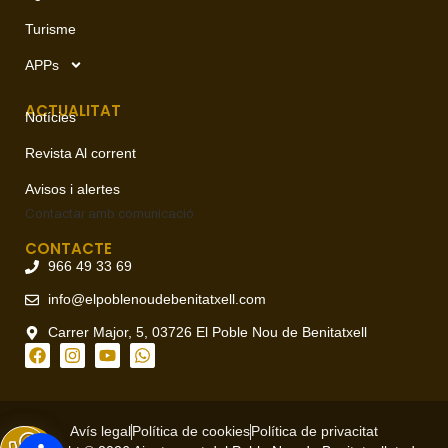
Turisme
APPs
ACTUALITAT
Notícies
Revista Al corrent
Avisos i alertes
Contactar amb
comunicació
CONTACTE
966 49 33 69
info@elpoblenoudebenitatxell.com
Carrer Major, 5, 03726 El Poble Nou de Benitatxell
Avís legal
Política de cookies
Política de privacitat