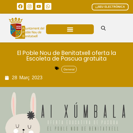
SEU ELECTRÒNICA
ÀREES MUNICIPALS
El Poble Nou de Benitatxell oferta la
Escoleta de Pascua gratuita
General
28
Març
2023