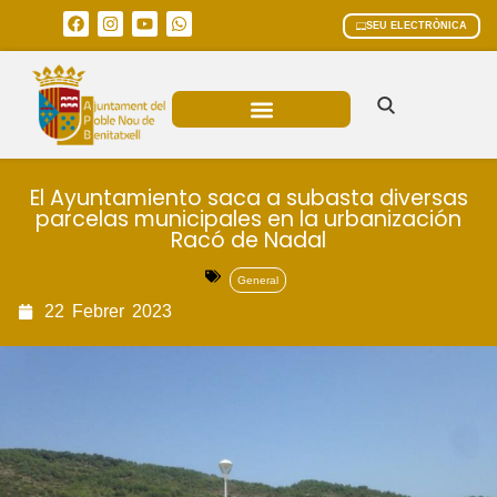
SEU ELECTRÒNICA
ÀREES MUNICIPALS
El Ayuntamiento saca a subasta diversas
parcelas municipales en la urbanización
Racó de Nadal
General
22
Febrer
2023