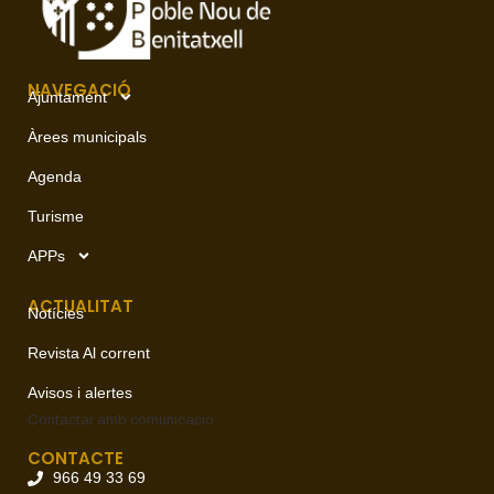
NAVEGACIÓ
Ajuntament
Àrees municipals
Agenda
Turisme
APPs
ACTUALITAT
Notícies
Revista Al corrent
Avisos i alertes
Contactar amb
comunicació
CONTACTE
966 49 33 69