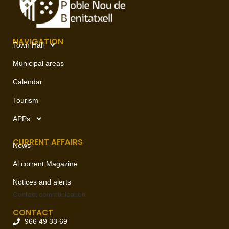
NAVIGATION
Town Hall
Municipal areas
Calendar
Tourism
APPs
CURRENT AFFAIRS
News
Al corrent Magazine
Notices and alerts
Contact
communication
CONTACT
966 49 33 69