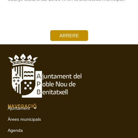
ARRERE
NAVEGACIÓ
Ajuntament
Àrees municipals
Agenda