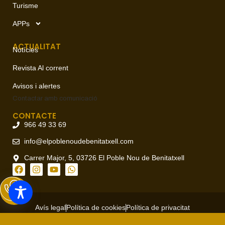
Turisme
APPs
ACTUALITAT
Notícies
Revista Al corrent
Avisos i alertes
Contactar amb
comunicació
CONTACTE
966 49 33 69
info@elpoblenoudebenitatxell.com
Carrer Major, 5, 03726 El Poble Nou de Benitatxell
Avís legal
Política de cookies
Política de privacitat
Copyright © 2026 Ajuntament del Poble Nou de Benitatxell, todos