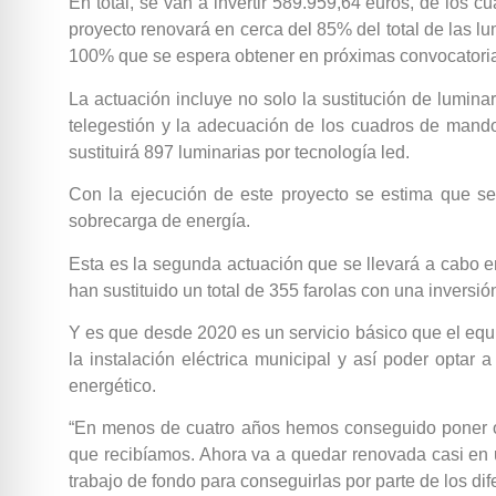
En total, se van a invertir 589.959,64 euros, de los c
proyecto renovará en cerca del 85% del total de las l
100% que se espera obtener en próximas convocatori
La actuación incluye no solo la sustitución de lumina
telegestión y la adecuación de los cuadros de mando
sustituirá 897 luminarias por tecnología led.
Con la ejecución de este proyecto se estima que se 
sobrecarga de energía.
Esta es la segunda actuación que se llevará a cabo e
han sustituido un total de 355 farolas con una inversi
Y es que desde 2020 es un servicio básico que el equ
la instalación eléctrica municipal y así poder opta
energético.
“En menos de cuatro años hemos conseguido poner ord
que recibíamos. Ahora va a quedar renovada casi en 
trabajo de fondo para conseguirlas por parte de los di