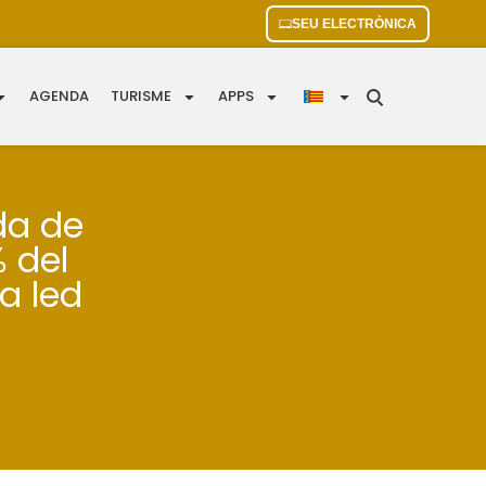
SEU ELECTRÒNICA
AGENDA
TURISME
APPS
da de
 del
a led