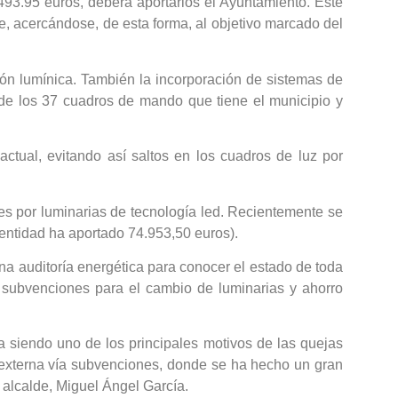
8.493.95 euros, deberá aportarlos el Ayuntamiento. Este
e, acercándose, de esta forma, al objetivo marcado del
ción lumínica. También la incorporación de sistemas de
 de los 37 cuadros de mando que tiene el municipio y
ctual, evitando así saltos en los cuadros de luz por
es por luminarias de tecnología led. Recientemente se
 entidad ha aportado 74.953,50 euros).
a auditoría energética para conocer el estado de toda
n subvenciones para el cambio de luminarias y ahorro
 siendo uno de los principales motivos de las quejas
 externa vía subvenciones, donde se ha hecho un gran
 alcalde, Miguel Ángel García.