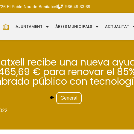
726 El Poble Nou de Benitatxell
966 49 33 69
AJUNTAMENT
ÀREES MUNICIPALS
ACTUALITAT
tatxell recibe una nueva ayu
.465,69 € para renovar el 85%
brado público con tecnologí
General
022