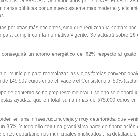
uales casi el 85% estarán financiados por el IDAE. El resto, 8
uminarias públicas por un nuevo sistema más moderno y eficient
as.
rias por otras más eficientes, sino que reduzcan la contamina
 para cumplir con la normativa vigente. Se actuará sobre 26
conseguirá un ahorro energético del 62% respecto al gasto a
n el municipio para reemplazar las viejas farolas convencional
ón de 149.907 euros entre el Ivace y el Consistorio al 50% (cada
ipo de gobierno se ha propuesto mejorar. Ese año se elaboró un
r a estas ayudas, que en total suman más de 575.000 euros e
en en una infraestructura vieja y muy deteriorada, que venía
un 85%. Y todo ello con una grandísima parte de financiación
ferentes departamentos municipales implicados”, ha detallado el