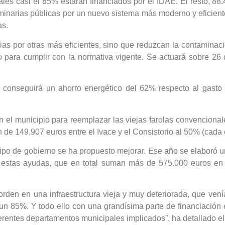
uales casi el 85% estarán financiados por el IDAE. El resto, 8
uminarias públicas por un nuevo sistema más moderno y eficient
as.
rias por otras más eficientes, sino que reduzcan la contamina
 para cumplir con la normativa vigente. Se actuará sobre 26
conseguirá un ahorro energético del 62% respecto al gasto a
n el municipio para reemplazar las viejas farolas convencional
ón de 149.907 euros entre el Ivace y el Consistorio al 50% (cada
ipo de gobierno se ha propuesto mejorar. Ese año se elaboró un
r a estas ayudas, que en total suman más de 575.000 euros e
en en una infraestructura vieja y muy deteriorada, que venía
un 85%. Y todo ello con una grandísima parte de financiación
ferentes departamentos municipales implicados”, ha detallado el