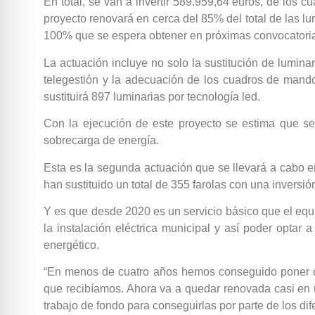
En total, se van a invertir 589.959,64 euros, de los c
proyecto renovará en cerca del 85% del total de las l
100% que se espera obtener en próximas convocatori
La actuación incluye no solo la sustitución de lumina
telegestión y la adecuación de los cuadros de mando
sustituirá 897 luminarias por tecnología led.
Con la ejecución de este proyecto se estima que se 
sobrecarga de energía.
Esta es la segunda actuación que se llevará a cabo e
han sustituido un total de 355 farolas con una inversi
Y es que desde 2020 es un servicio básico que el equ
la instalación eléctrica municipal y así poder opta
energético.
“En menos de cuatro años hemos conseguido poner ord
que recibíamos. Ahora va a quedar renovada casi en 
trabajo de fondo para conseguirlas por parte de los di