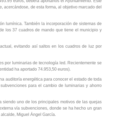
8.493.95 euros, deberá aportarlos el Ayuntamiento. Este
e, acercándose, de esta forma, al objetivo marcado del
ción lumínica. También la incorporación de sistemas de
 de los 37 cuadros de mando que tiene el municipio y
ctual, evitando así saltos en los cuadros de luz por
es por luminarias de tecnología led. Recientemente se
 entidad ha aportado 74.953,50 euros).
a auditoría energética para conocer el estado de toda
n subvenciones para el cambio de luminarias y ahorro
 siendo uno de los principales motivos de las quejas
 externa vía subvenciones, donde se ha hecho un gran
 alcalde, Miguel Ángel García.